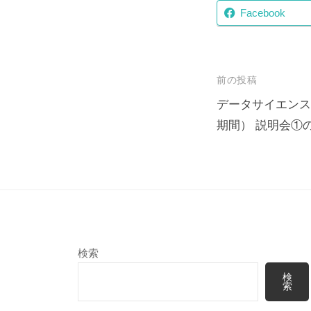
Facebook
投
前の投稿
稿
データサイエンス
期間） 説明会①の
ナ
ビ
ゲ
ー
シ
ョ
検索
ン
検
索