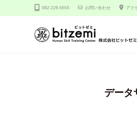
コ
式
082-228-6555
お問い合わせ
アク
ン
会
テ
社
ン
ビ
ツ
ッ
株
人
へ
ト
間
式
ゼ
ス
力
会
ミ
キ
を
社
ッ
究
プ
ビ
データ
め
ッ
る
ト
！
ゼ
ミ