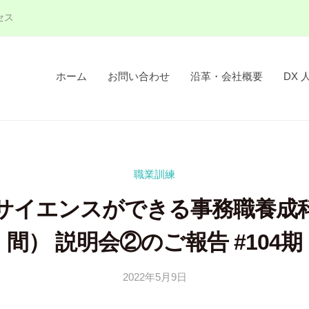
セス
ホーム
お問い合わせ
沿革・会社概要
DX 
職業訓練
サイエンスができる事務職養成
間） 説明会②のご報告 #104期
2022年5月9日
b
y