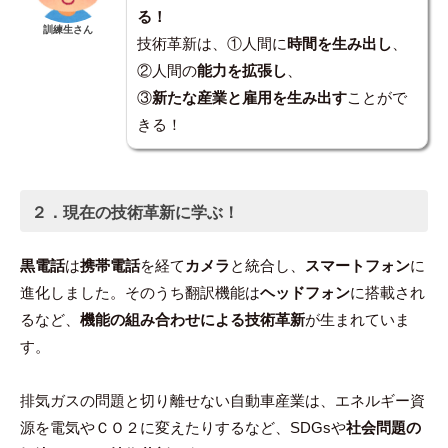
る！
訓練生さん
技術革新は、①人間に
時間を生み出し
、
②人間の
能力を拡張し
、
③
新たな産業と雇用を生み出す
ことがで
きる！
２．
現在の技術革新に学ぶ！
黒電話
は
携帯電話
を経て
カメラ
と統合し、
スマートフォン
に
進化しました。そのうち翻訳機能は
ヘッドフォン
に搭載され
るなど、
機能の組み合わせによる技術革新
が生まれていま
す。
排気ガスの問題と切り離せない自動車産業は、エネルギー資
源を電気やＣＯ２に変えたりするなど、SDGsや
社会問題の