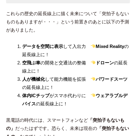
これらの歴史の延長線上に描く未来について「突拍子もない
ものもありますが・・・」という前置きのあとに以下の予測
がありました。
データを空間に表示
して入出力
Mixed Reality
の
延長線上に！
空飛ぶ車
の開発と交通法の整備
ドローン
の延長
線上に！
人が機械化
して能力機能を拡張
パワードスーツ
の延長線上に！
体内ICチップ
がスマホ代わりに
ウェアラブルデ
バイス
の延長線上に！
黒電話の時代には、スマートフォンなど
「突拍子もないも
の」
だったはずです。恐らく、未来は現在の
「突拍子もない