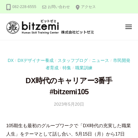
株
ー
コ
082-228-6555
お問い合わせ
アクセス
式
ン
会
テ
社
メ
ン
ビ
ニ
ュ
ッ
ツ
株
人
ー
ト
へ
式
間
ゼ
ス
力
会
ミ
DX
DXデザイナー養成
スタッフブログ
ニュース
市民開発
/
/
/
/
キ
を
社
者育成
特集
職業訓練
/
/
ッ
究
ビ
め
プ
DX時代のキャリアー3番手
ッ
る
#bitzemi105
ト
！
ゼ
2023年5月20日
b
ミ
y
吉
105期生も最初のグループワークで「DX時代の充実した職業
田
人生」をテーマとして話し合い、5月15日（月）から17日
豪