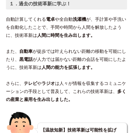
１．
過去の技術革新に学ぶ！
自動計算してくれる
電卓
や全自動
洗濯機
が、手計算や手洗い
を自動化したことで、手間や時間から人間を解放したよう
に、技術革新は
人間に時間を生み出します。
また、
自動車
が徒歩では叶えられない距離の移動を可能にし
たり、
黒電話
が人力では届かない距離の会話を可能にしたよ
うに、技術革新は
人間の能力を拡張します。
さらに、
テレビ
や
ラジオ
は人々が情報を収集するコミュニケ
ーションの手段として普及して、これらの技術革新は、
多く
の産業と雇用を生み出しました。
【温故知新】技術革新は可能性を拡げ