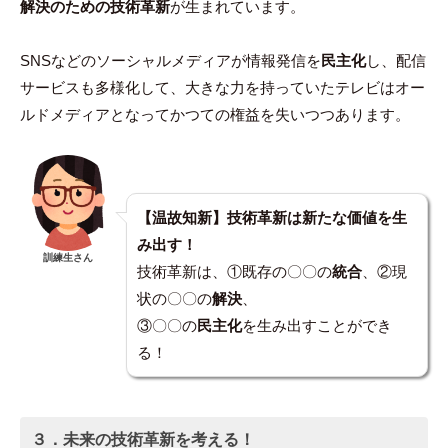
解決のための技術革新
が生まれています。
SNSなどのソーシャルメディアが情報発信を
民主化
し、配信
サービスも多様化して、大きな力を持っていたテレビはオー
ルドメディアとなってかつての権益を失いつつあります。
【温故知新】技術革新は新たな価値を生
み出す！
訓練生さん
技術革新は、①既存の〇〇の
統合
、②現
状の〇〇の
解決
、
③〇〇の
民主化
を生み出すことができ
る！
３．
未来の技術革新を考える！