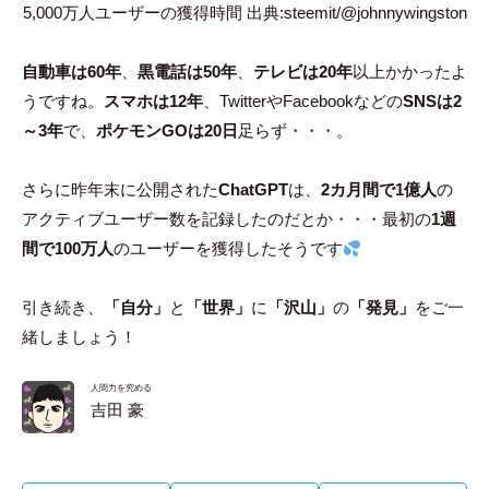
5,000万人ユーザーの獲得時間 出典:steemit/@johnnywingston
自動車は60年
、
黒電話は50年
、
テレビは20年
以上かかったよ
うですね。
スマホは12年
、TwitterやFacebookなどの
SNSは2
～3年
で、
ポケモンGOは20日
足らず・・・。
さらに昨年末に公開された
ChatGPT
は、
2カ月間で1億人
の
アクティブユーザー数を記録したのだとか・・・最初の
1週
間で100万人
のユーザーを獲得したそうです
引き続き、
「自分」
と
「世界」
に
「沢山」
の
「発見」
をご一
緒しましょう！
人間力を究める
吉田 豪