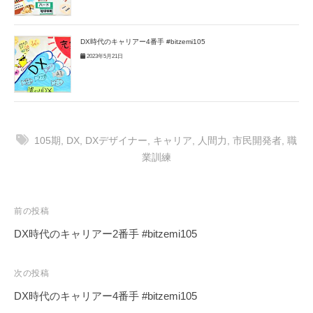
DX時代のキャリアー4番手 #bitzemi105
2023年5月21日
105期
,
DX
,
DXデザイナー
,
キャリア
,
人間力
,
市民開発者
,
職
業訓練
投
前の投稿
稿
DX時代のキャリアー2番手 #bitzemi105
ナ
ビ
次の投稿
ゲ
DX時代のキャリアー4番手 #bitzemi105
ー