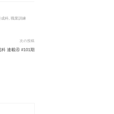
養成科
,
職業訓練
次の投稿
 連載④ #101期