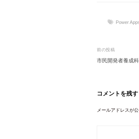
Power App
投
前の投稿
稿
市民開発者養成科 
ナ
ビ
ゲ
コメントを残す
ー
メールアドレスが公
シ
ョ
ン