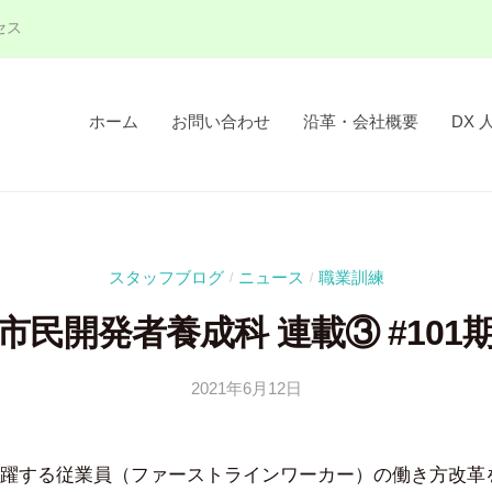
セス
ホーム
お問い合わせ
沿革・会社概要
DX 
スタッフブログ
ニュース
職業訓練
/
/
市民開発者養成科 連載③ #101
2021年6月12日
b
/
y
0
吉
件
躍する従業員（ファーストラインワーカー）の働き方改革
田
の