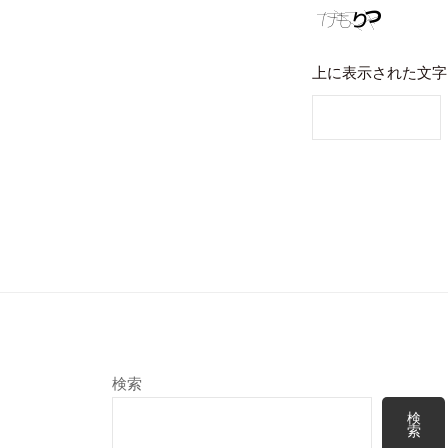
上に表示された文字
検索
検
索