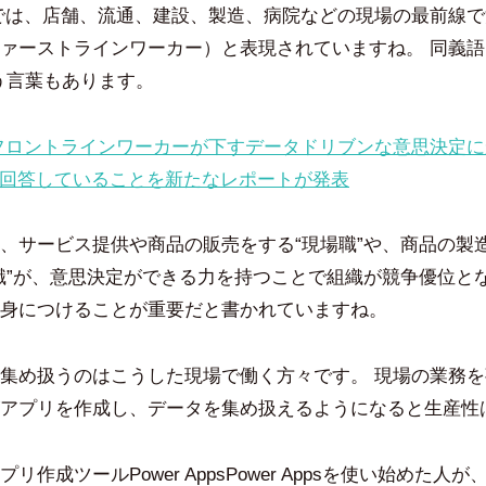
豪
コ
では、店舗、流通、建設、製造、病院などの現場の最前線
メ
ァーストラインワーカー）と表現されていますね。 同義語
ン
う言葉もあります。
ト
フロントラインワーカーが下すデータドリブンな意思決定に
が回答していることを新たなレポートが発表
、サービス提供や商品の販売をする“現場職”や、商品の製
職”が、意思決定ができる力を持つことで組織が競争優位と
身につけることが重要だと書かれていますね。
集め扱うのはこうした現場で働く方々です。 現場の業務
アプリを作成し、データを集め扱えるようになると生産性
リ作成ツールPower AppsPower Appsを使い始めた人