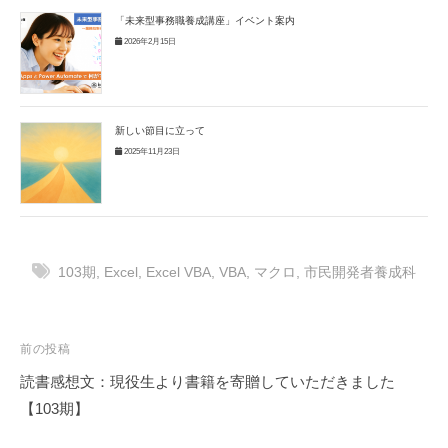
「未来型事務職養成講座」イベント案内
2026年2月15日
新しい節目に立って
2025年11月23日
103期
,
Excel
,
Excel VBA
,
VBA
,
マクロ
,
市民開発者養成科
投
前の投稿
稿
読書感想文：現役生より書籍を寄贈していただきました
ナ
【103期】
ビ