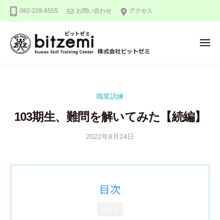
株
ー
コ
082-228-6555
お問い合わせ
アクセス
式
ン
会
テ
社
メ
ン
ビ
ニ
ュ
ッ
ツ
株
人
ー
ト
へ
式
間
ゼ
ス
力
会
ミ
職業訓練
キ
を
社
ッ
究
103期生、難問を解いてみた【続編】
ビ
め
プ
ッ
る
2022年8月24日
b
ト
y
！
ゼ
隅
ミ
田
智
目次
尋
非表示