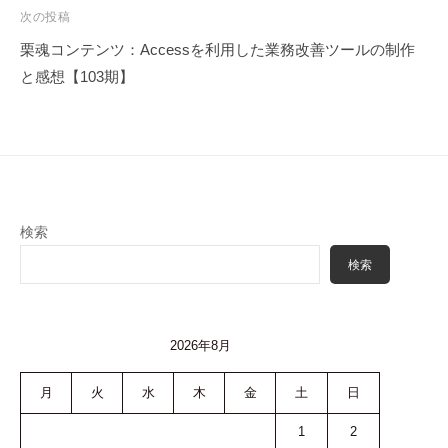
ゲ
次の投稿
ー
栗魂コンテンツ：Accessを利用した業務改善ツールの制作
シ
と感想【103期】
ョ
ン
検索
検索
2026年8月
月
火
水
木
金
土
日
1
2