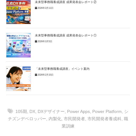
未来型事務職養成講座 成果発表会レポート②
2026年3月11日
未来型事務職養成講座 成果発表会レポート①
2026年3月5日
「未来型事務職養成講座」イベント案内
2026年2月15日
105期
,
DX
,
DXデザイナー
,
Power Apps
,
Power Platform
,
シ
チズンデベロッパー
,
内製化
,
市民開発者
,
市民開発者養成科
,
職
業訓練