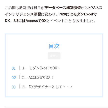
この間も教室では科目が
データベース構築演習
から
ビジネス
インテリジェンス演習
に変わり、
7/20にはモダンExcelで
DX
、
8/3にはAccessでDX
とイベントごともありました。
目次
非表示
１．モダンExcelでDX！
２．ACCESSでDX！
３．DXデザイナーとして・・・