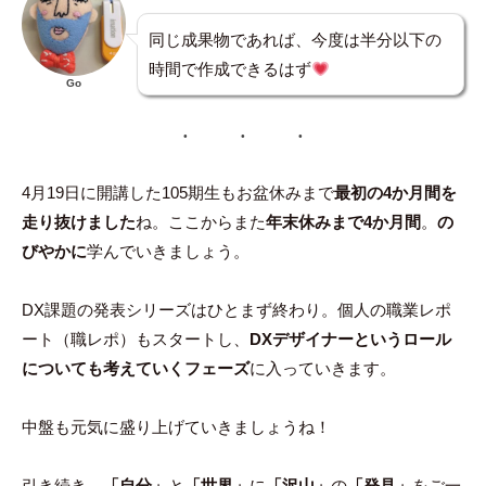
同じ成果物であれば、今度は半分以下の
時間で作成できるはず
Go
4月19日に開講した105期生もお盆休みまで
最初の4か月間を
走り抜けました
ね。ここからまた
年末休みまで4か月間
。
の
びやかに
学んでいきましょう。
DX課題の発表シリーズはひとまず終わり。個人の職業レポ
ート（職レポ）もスタートし、
DXデザイナーというロール
についても考えていくフェーズ
に入っていきます。
中盤も元気に盛り上げていきましょうね！
引き続き、
「自分」
と
「世界」
に
「沢山」
の
「発見」
をご一