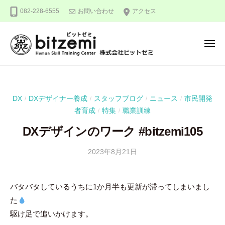
株
ー
コ
082-228-6555
お問い合わせ
アクセス
式
ン
会
テ
社
メ
ン
ビ
ニ
ュ
ッ
ツ
株
人
ー
ト
へ
式
間
ゼ
ス
力
会
ミ
DX
DXデザイナー養成
スタッフブログ
ニュース
市民開発
/
/
/
/
キ
を
社
者育成
特集
職業訓練
/
/
ッ
究
ビ
め
プ
DXデザインのワーク #bitzemi105
ッ
る
ト
2023年8月21日
b
！
ゼ
y
ミ
吉
バタバタしているうちに1か月半も更新が滞ってしまいまし
田
た
豪
駆け足で追いかけます。