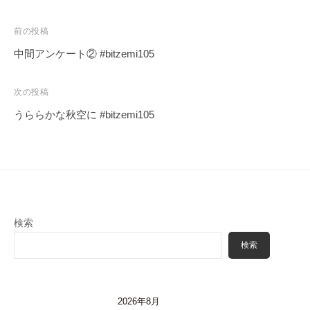
投
前の投稿
稿
中間アンケート② #bitzemi105
ナ
ビ
次の投稿
ゲ
うららかな秋空に #bitzemi105
ー
シ
ョ
ン
検索
検索
2026年8月