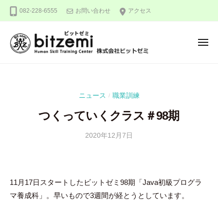
株
ー
コ
082-228-6555
お問い合わせ
アクセス
式
ン
会
テ
社
メ
ン
ビ
ニ
ュ
ッ
ツ
株
人
ー
ト
へ
式
間
ゼ
ス
力
会
ミ
ニュース
職業訓練
/
キ
を
社
ッ
究
つくっていくクラス＃98期
ビ
め
プ
ッ
る
2020年12月7日
b
/
ト
y
0
！
ゼ
隅
件
ミ
田
の
11月17日スタートしたビットゼミ98期「Java初級プログラ
智
コ
尋
メ
マ養成科」。早いもので3週間が経とうとしています。
ン
ト