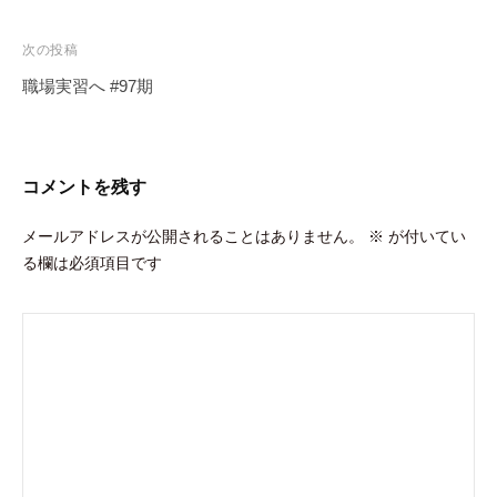
ナ
ビ
次の投稿
ゲ
職場実習へ #97期
ー
シ
ョ
コメントを残す
ン
メールアドレスが公開されることはありません。
※
が付いてい
る欄は必須項目です