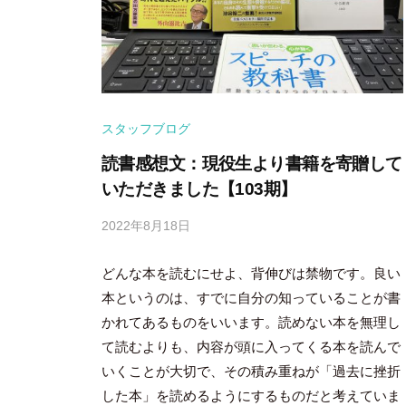
スタッフブログ
読書感想文：現役生より書籍を寄贈して
いただきました【103期】
2022年8月18日
b
y
どんな本を読むにせよ、背伸びは禁物です。良い
隅
田
本というのは、すでに自分の知っていることが書
智
かれてあるものをいいます。読めない本を無理し
尋
て読むよりも、内容が頭に入ってくる本を読んで
いくことが大切で、その積み重ねが「過去に挫折
した本」を読めるようにするものだと考えていま