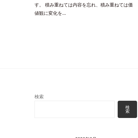
す。 積み重ねては内容を忘れ、積み重ねては価
値観に変化を...
検索
検
索