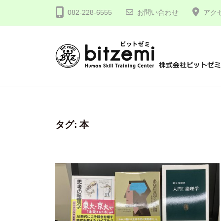
コ
式
082-228-6555
お問い合わせ
アク
ン
会
テ
社
ン
ビ
ツ
ッ
株
人
へ
ト
間
式
ゼ
ス
力
会
ミ
キ
を
社
タグ:
本
ッ
究
プ
ビ
め
ッ
る
ト
！
ゼ
ミ