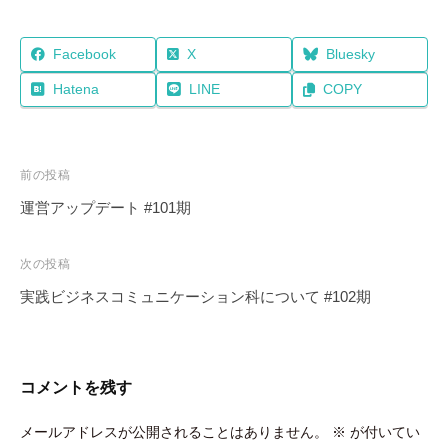
Facebook
X
Bluesky
Hatena
LINE
COPY
投
前の投稿
稿
運営アップデート #101期
ナ
ビ
次の投稿
ゲ
実践ビジネスコミュニケーション科について #102期
ー
シ
ョ
コメントを残す
ン
メールアドレスが公開されることはありません。
※
が付いてい