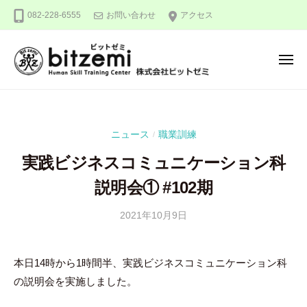
株
ー
コ
082-228-6555
お問い合わせ
アクセス
式
ン
会
テ
社
メ
ン
ビ
ニ
ュ
ッ
ツ
株
人
ー
ト
へ
式
間
ゼ
ス
力
会
ミ
ニュース
職業訓練
/
キ
を
社
ッ
究
実践ビジネスコミュニケーション科
ビ
め
プ
ッ
説明会① #102期
る
ト
！
2021年10月9日
b
/
ゼ
y
0
ミ
吉
件
本日14時から1時間半、実践ビジネスコミュニケーション科
田
の
の説明会を実施しました。
豪
コ
メ