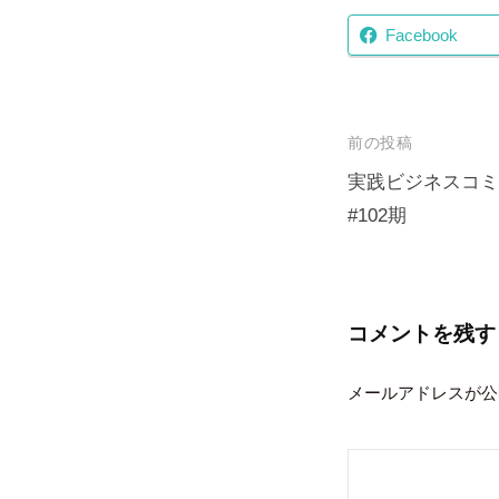
Facebook
投
前の投稿
稿
実践ビジネスコミ
#102期
ナ
ビ
ゲ
ー
コメントを残す
シ
メールアドレスが公
ョ
ン