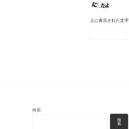
上に表示された文字
検索
検
索