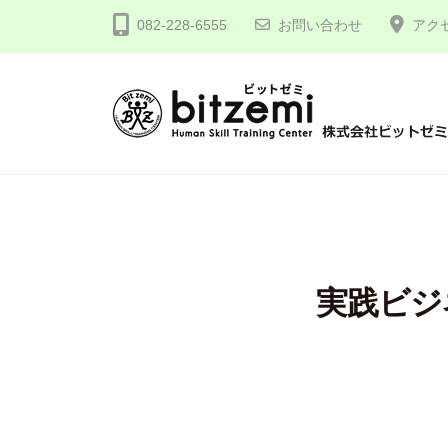
コ
式
082-228-6555
お問い合わせ
アク
ン
会
テ
社
ン
ビ
ツ
ッ
株
人
へ
ト
間
式
ゼ
ス
力
会
ミ
キ
を
社
ッ
究
プ
ビ
実践ビジ
め
ッ
る
ト
！
ゼ
ミ