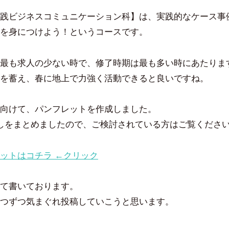
吉
件
践ビジネスコミュニケーション科】は、実践的なケース事
田
の
豪
コ
を身につけよう！というコースです。
メ
ン
最も求人の少ない時で、修了時期は最も多い時にあたりま
ト
を蓄え、春に地上で力強く活動できると良いですね。
向けて、パンフレットを作成しました。
しをまとめましたので、ご検討されている方はご覧くださ
ットはコチラ ←クリック
て書いております。
つずつ気まぐれ投稿していこうと思います。