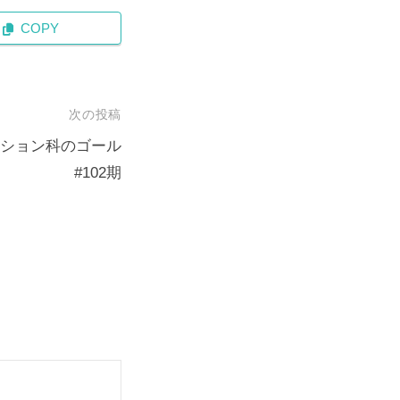
COPY
次の投稿
ション科のゴール
#102期