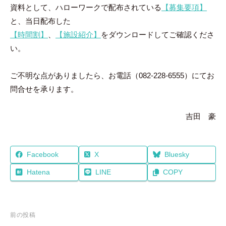
資料として、ハローワークで配布されている
【募集要項】
と、当日配布した
【時間割】
、
【施設紹介】
をダウンロードしてご確認くださ
い。
ご不明な点がありましたら、お電話（082-228-6555）にてお
問合せを承ります。
吉田 豪
Facebook
X
Bluesky
Hatena
LINE
COPY
投
前の投稿