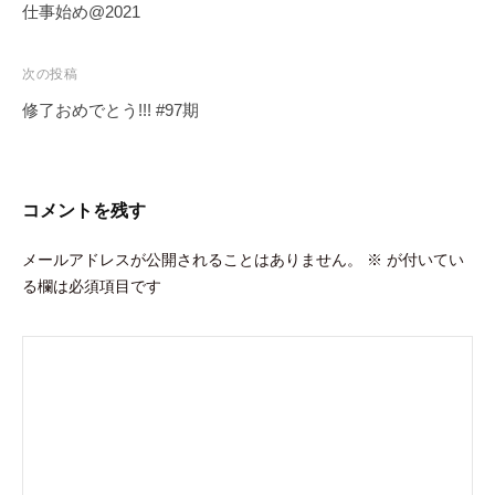
稿
仕事始め@2021
ナ
ビ
次の投稿
ゲ
修了おめでとう!!! #97期
ー
シ
ョ
コメントを残す
ン
メールアドレスが公開されることはありません。
※
が付いてい
る欄は必須項目です