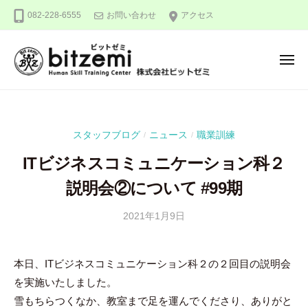
株
ー
コ
082-228-6555
お問い合わせ
アクセス
式
ン
会
テ
社
メ
ン
ビ
ニ
ュ
ッ
ツ
株
人
ー
ト
へ
式
間
ゼ
ス
力
会
ミ
スタッフブログ
ニュース
職業訓練
/
/
キ
を
社
ッ
究
ITビジネスコミュニケーション科２
ビ
め
プ
ッ
説明会②について #99期
る
ト
！
2021年1月9日
b
/
ゼ
y
0
ミ
隅
件
本日、ITビジネスコミュニケーション科２の２回目の説明会
田
の
を実施いたしました。
智
コ
尋
メ
雪もちらつくなか、教室まで足を運んでくださり、ありがと