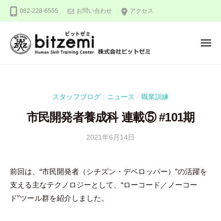
株
ー
コ
082-228-6555
お問い合わせ
アクセス
式
ン
会
テ
社
メ
ン
ビ
ニ
ュ
ッ
ツ
株
人
ー
ト
へ
式
間
ゼ
ス
力
会
ミ
スタッフブログ
ニュース
職業訓練
/
/
キ
を
社
ッ
究
市民開発者養成科 連載⑤ #101期
ビ
め
プ
ッ
る
2021年6月14日
b
/
ト
y
0
！
ゼ
吉
件
前回は、“市民開発者（シチズン・デベロッパー）”の活躍を
ミ
田
の
支える主なテクノロジーとして、“ローコード／ノーコー
豪
コ
メ
ド”ツール群を紹介しました。
ン
ト