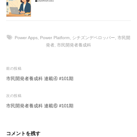
2025年8月10日
Power Apps
,
Power Platform
,
シチズンデベロッパー
,
市民開
発者
,
市民開発者養成科
投
前の投稿
稿
市民開発者養成科 連載④ #101期
ナ
ビ
次の投稿
ゲ
市民開発者養成科 連載⑥ #101期
ー
シ
ョ
コメントを残す