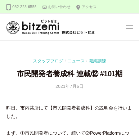
株
ー
コ
082-228-6555
お問い合わせ
アクセス
式
ン
会
テ
社
メ
ン
ビ
ニ
ュ
ッ
ツ
株
人
ー
ト
へ
式
間
ゼ
ス
力
会
ミ
スタッフブログ
ニュース
職業訓練
/
/
キ
を
社
ッ
究
市民開発者養成科 連載⑫ #101期
ビ
め
プ
ッ
る
2021年7月6日
b
/
ト
y
0
！
ゼ
吉
件
昨日、市内某所にて【市民開発者養成科】の説明会を行いま
ミ
田
の
した。
豪
コ
メ
ン
まず、①市民開発者について、続いて②PowerPlatformにつ
ト