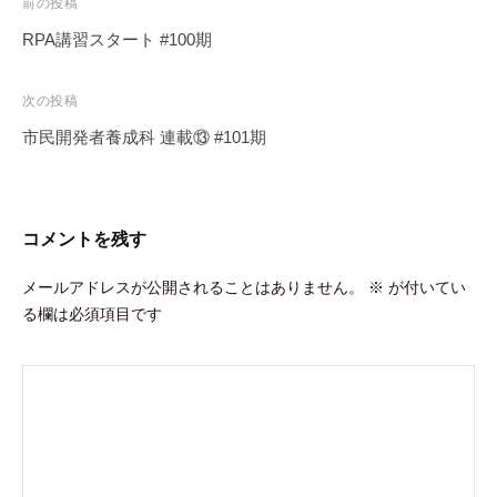
投
前の投稿
稿
RPA講習スタート #100期
ナ
ビ
次の投稿
ゲ
市民開発者養成科 連載⑬ #101期
ー
シ
ョ
コメントを残す
ン
メールアドレスが公開されることはありません。
※
が付いてい
る欄は必須項目です