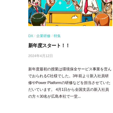
DX
企業研修
特集
/
/
新年度スタート！！
2024年4月12日
b
y
新年度最初の授業は環境保全サービス事業を営ん
吉
田
でおられるC社様でした。3年前より新入社員研
舞
修やPower Platformの研修などを担当させていた
だいています。 4月1日から全国支店の新入社員
の方々30名が広島本社で一堂...