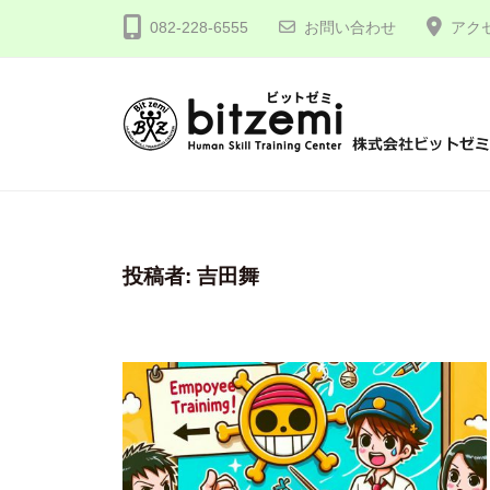
コ
式
082-228-6555
お問い合わせ
アク
ン
会
テ
社
ン
ビ
ツ
ッ
株
人
へ
ト
間
式
ゼ
ス
力
会
ミ
キ
を
社
投稿者:
吉田舞
ッ
究
プ
ビ
め
ッ
る
ト
！
ゼ
ミ