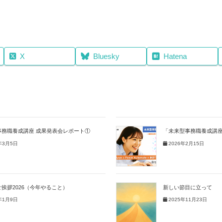
X
Bluesky
Hatena
事務職養成講座 成果発表会レポート①
「未来型事務職養成講
年3月5日
2026年2月15日
挨拶2026（今年やること）
新しい節目に立って
年1月9日
2025年11月23日