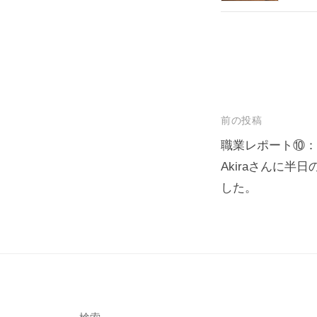
投
前の投稿
稿
職業レポート⑩：Micr
Akiraさんに半
ナ
した。
ビ
ゲ
ー
シ
ョ
ン