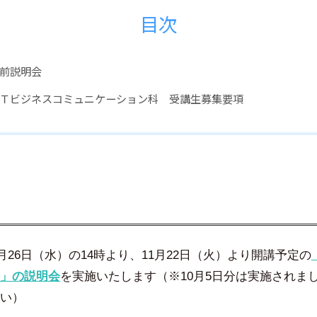
智
目次
尋
前説明会
Ｔビジネスコミュニケーション科 受講生募集要項
0月26日（水）の14時より、11月22日（火）より開講予定の
」の説明会
を実施いたします（※10月5日分は実施されま
い）