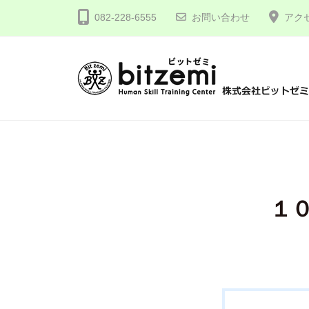
コ
式
082-228-6555
お問い合わせ
アク
ン
会
テ
社
ン
ビ
ツ
ッ
株
人
へ
ト
間
式
ゼ
ス
力
会
ミ
キ
を
社
ッ
究
プ
ビ
１
め
ッ
る
ト
！
ゼ
ミ