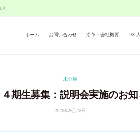
セス
ホーム
お問い合わせ
沿革・会社概要
DX 
未分類
０４期生募集：説明会実施のお知
2022年9月22日
b
y
隅
田