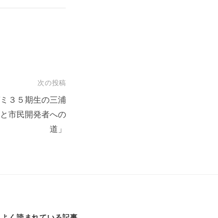
次の投稿
ミ３５期生の三浦
化と市民開発者への
道」
よく読まれている記事