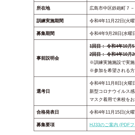
所在地
広島市中区鉄砲町７－
訓練実施期間
令和4年11月22日(火曜
募集期間
令和4年9月28日(水曜日
1回目： 令和4年10月5
2回目： 令和4年10月2
事前説明会
※訓練実施施設で実施
※参加を希望される方
令和4年11月8日(火曜日
選考日
新型コロナウイルス感
マスク着用で来校をお
合格発表日
令和4年11月15日(火曜
募集要項
HJ33のご案内 (PDFフ