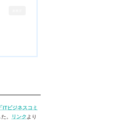
非表示
「ITビジネスコミ
した。
リンク
より