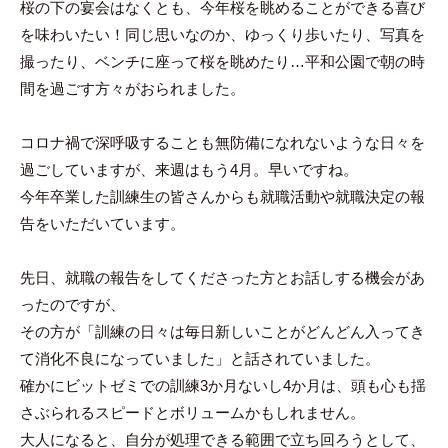
桜の下の宴会はなくとも、今年桜を眺めることができる喜び
を味わいたい！同じ思いなのか、ゆっくり歩いたり、写真を
撮ったり、ベンチに座って桜を眺めたり…平和公園で朝の時
間を過ごす方々がおられました。
コロナ禍で深呼吸することも無防備になれないような日々を
過ごしていますが、来週はもう4月。早いですね。
今年卒業した訓練生の皆さんからも就職活動や就職決定の報
告をいただいています。
先日、就職の報告をしてくださった方とお話しする機会があ
ったのですが、
その方が「訓練の日々は毎日新しいことがどんどん入ってき
て消化不良になっていました」と話されていました。
確かにビットゼミでの訓練3か月ないし4か月は、頭も心も揺
さぶられるスピードとボリュームかもしれません。
大人になると、自分が処理できる範囲で立ち回ろうとして、