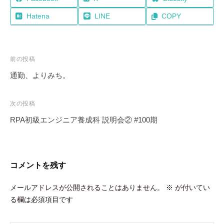
Hatena
LINE
COPY
投
前の投稿
稿
通勤、よりみち。
ナ
ビ
次の投稿
ゲ
RPA初級エンジニア養成科 説明会② #100期
ー
シ
ョ
コメントを残す
ン
メールアドレスが公開されることはありません。
※
が付いてい
る欄は必須項目です