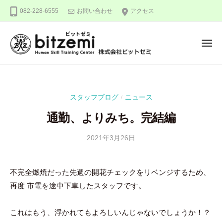
株
ー
コ
082-228-6555
お問い合わせ
アクセス
式
ン
会
テ
社
メ
ン
ビ
ニ
ュ
ッ
ツ
株
人
ー
ト
へ
式
間
ゼ
ス
力
会
ミ
スタッフブログ
ニュース
/
キ
を
社
ッ
究
通勤、よりみち。完結編
ビ
め
プ
ッ
る
2021年3月26日
b
/
ト
y
0
！
ゼ
隅
件
不完全燃焼だった先週の開花チェックをリベンジするため、
ミ
田
の
再度 市電を途中下車したスタッフです。
智
コ
尋
メ
ン
これはもう、浮かれてもよろしいんじゃないでしょうか！？
ト