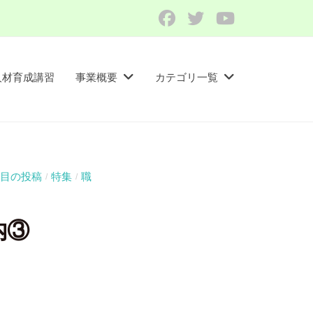
Facebook
Twitter
YouTube
人材育成講習​
事業概要
カテゴリ一覧
目の投稿
特集
職
/
/
内③