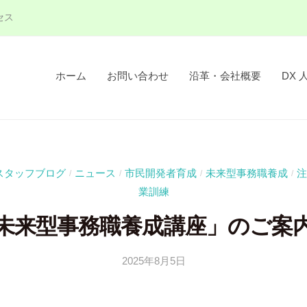
セス
ホーム
お問い合わせ
沿革・会社概要
DX 
スタッフブログ
ニュース
市民開発者育成
未来型事務職養成
注
/
/
/
/
業訓練
未来型事務職養成講座」のご案
2025年8月5日
b
y
吉