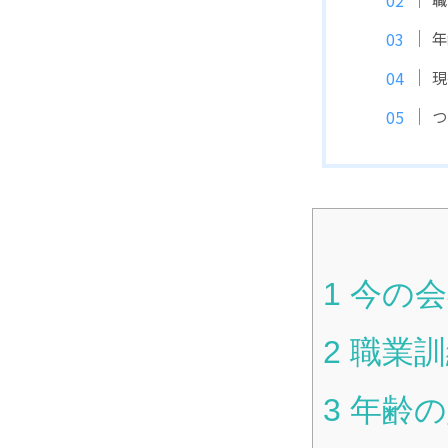
年
現
つ
1
今の会
2
職業訓
3
年齢の