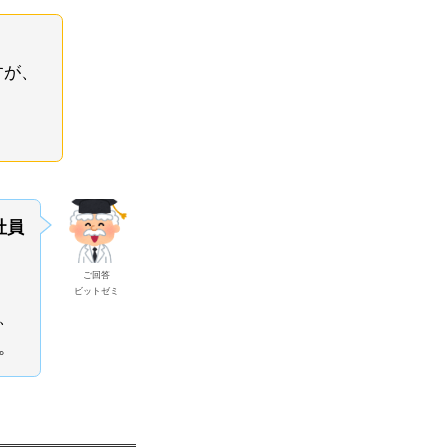
すが、
社員
ご回答
ビットゼミ
、
。