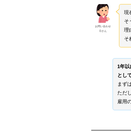
現
そ
お問い合わせ
理
Dさん
そ
1年
とし
まず
ただ
雇用