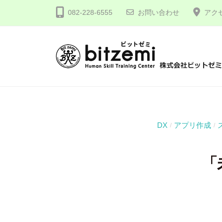
コ
式
082-228-6555
お問い合わせ
アク
ン
会
テ
社
ン
ビ
ツ
ッ
株
人
へ
ト
間
式
ゼ
ス
力
会
ミ
キ
を
社
ッ
DX
アプリ作成
/
/
究
プ
ビ
め
ッ
「
る
ト
！
ゼ
ミ