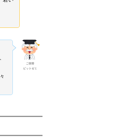
、
ご回答
ビットゼミ
々