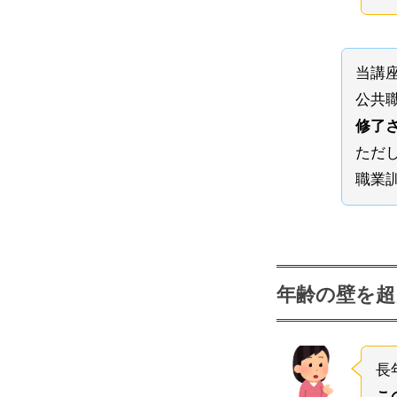
当講
公共
修了
ただ
職業
年齢の壁を超
長
こ