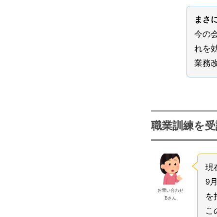
まさ
今の
れを
業務
職業訓練を受
現
9
お問い合わせ
を
Bさん
こ