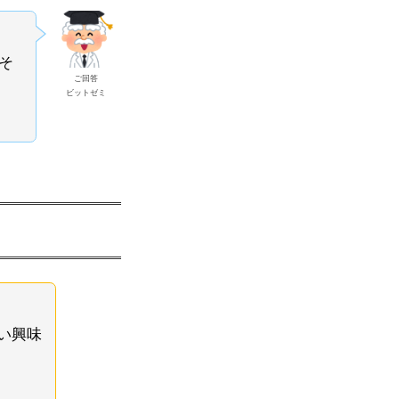
そ
ご回答
ビットゼミ
い興味