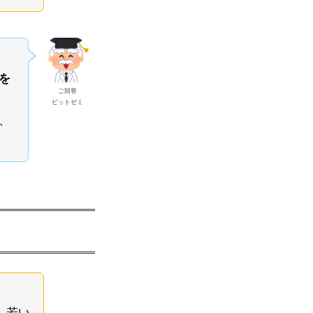
を
ご回答
ビットゼミ
、
 若い