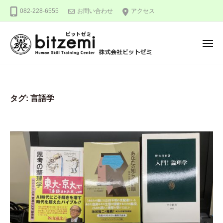
株
ー
コ
082-228-6555
お問い合わせ
アクセス
式
ン
会
テ
社
メ
ン
ビ
ニ
ュ
ッ
ツ
株
人
ー
ト
へ
式
間
ゼ
ス
力
会
ミ
タグ:
言語学
キ
を
社
ッ
究
ビ
め
プ
ッ
る
ト
！
ゼ
ミ