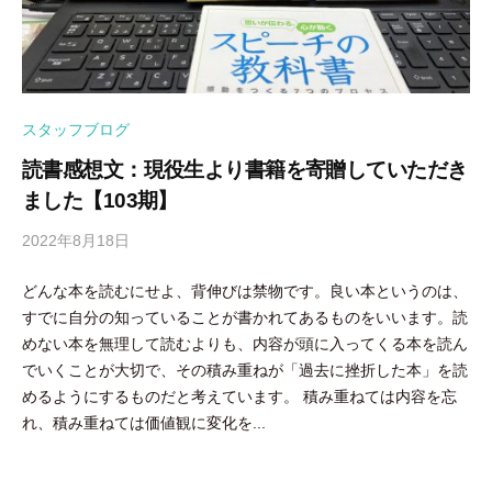
スタッフブログ
読書感想文：現役生より書籍を寄贈していただき
ました【103期】
2022年8月18日
b
y
どんな本を読むにせよ、背伸びは禁物です。良い本というのは、
隅
すでに自分の知っていることが書かれてあるものをいいます。読
田
めない本を無理して読むよりも、内容が頭に入ってくる本を読ん
智
でいくことが大切で、その積み重ねが「過去に挫折した本」を読
尋
めるようにするものだと考えています。 積み重ねては内容を忘
れ、積み重ねては価値観に変化を...