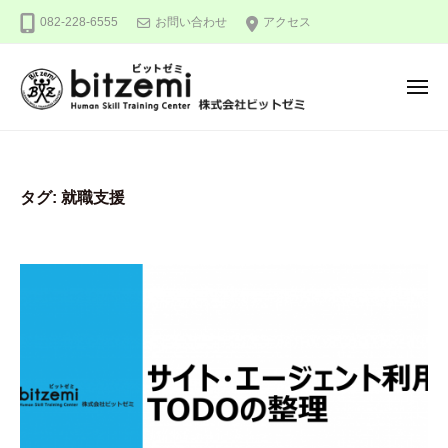
株
ー
コ
082-228-6555
お問い合わせ
アクセス
式
ン
会
テ
社
メ
ン
ビ
ニ
ュ
ッ
ツ
株
人
ー
ト
へ
式
間
ゼ
ス
力
会
ミ
タグ:
就職支援
キ
を
社
ッ
究
ビ
め
プ
ッ
る
ト
！
ゼ
ミ