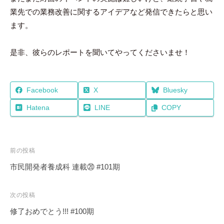
業先での業務改善に関するアイデアなど発信できたらと思い
ます。
是非、彼らのレポートを聞いてやってくださいませ！
Facebook
X
Bluesky
Hatena
LINE
COPY
投
前の投稿
稿
市民開発者養成科 連載⑳ #101期
ナ
ビ
次の投稿
ゲ
修了おめでとう!!! #100期
ー