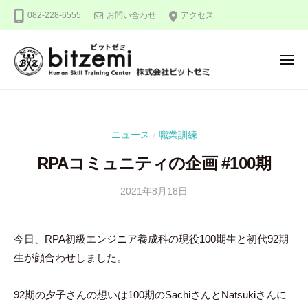
株
ー
コ
082-228-6555
お問い合わせ
アクセス
式
ン
会
テ
社
メ
ン
ビ
ニ
ュ
ッ
ツ
株
人
ー
ト
へ
式
間
ゼ
ス
力
会
ミ
ニュース
職業訓練
/
キ
を
社
ッ
究
RPAコミュニティの企画 #100期
ビ
め
プ
ッ
る
2021年8月18日
b
/
ト
y
0
！
ゼ
吉
件
今日、RPA初級エンジニア養成科の現役100期生と初代92期
ミ
田
の
生が顔合わせしました。
豪
コ
メ
ン
92期の夕子さんの想いは100期のSachiさんとNatsukiさんに
ト