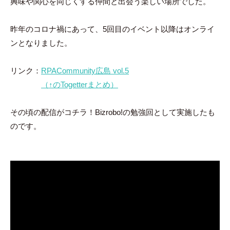
興味や関心を同じくする仲間と出会う楽しい場所でした。
昨年のコロナ禍にあって、5回目のイベント以降はオンライ
ンとなりました。
リンク：
RPACommunity広島 vol.5
（↑のTogetterまとめ）
その頃の配信がコチラ！Bizrobo!の勉強回として実施したも
のです。