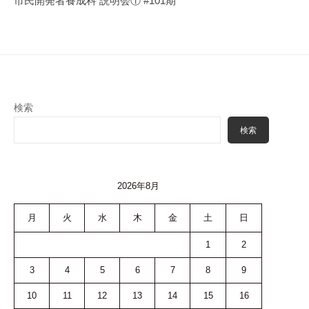
市民開発者養成科 説明会① #101期
ー
シ
ョ
ン
検索
検索
2026年8月
月
火
水
木
金
土
日
1
2
3
4
5
6
7
8
9
10
11
12
13
14
15
16