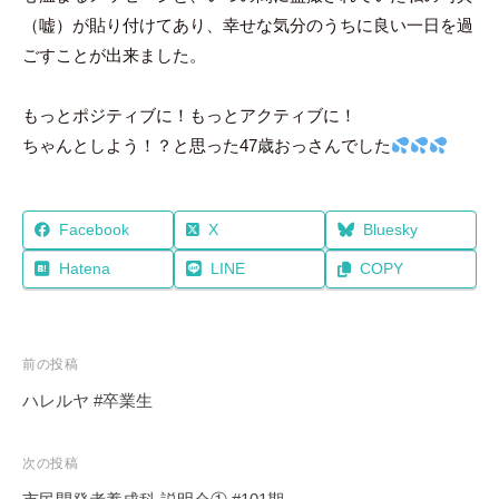
（嘘）が貼り付けてあり、幸せな気分のうちに良い一日を過
ごすことが出来ました。
もっとポジティブに！もっとアクティブに！
ちゃんとしよう！？と思った47歳おっさんでした
Facebook
X
Bluesky
Hatena
LINE
COPY
投
前の投稿
稿
ハレルヤ #卒業生
ナ
ビ
次の投稿
ゲ