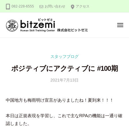
株
ー
コ
082-228-6555
お問い合わせ
アクセス
式
ン
会
テ
社
メ
ン
ビ
ニ
ュ
ッ
ツ
株
人
ー
ト
へ
式
間
ゼ
ス
力
会
ミ
スタッフブログ
キ
を
社
ッ
究
ポジティブにアクティブに #100期
ビ
め
プ
ッ
る
2021年7月13日
b
ト
y
！
ゼ
吉
中国地方も梅雨明け宣言がありましたね！夏到来！！！
ミ
田
豪
本日は正規表現を学習し、これで主なRPAの機能は一通り確
認しました。