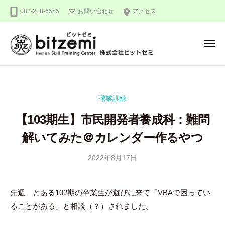
株
ー
コ
082-228-6555
お問い合わせ
アクセス
式
ン
会
テ
社
メ
ン
ビ
ニ
ュ
ッ
ツ
株
人
ー
ト
へ
式
間
ゼ
ス
力
会
ミ
職業訓練
キ
を
社
ッ
究
【103期生】市民開発者養成科：難問
ビ
め
プ
ッ
解いてみた＠カレンダー作るやつ
る
ト
！
2022年8月17日
b
ゼ
y
ミ
隅
先週、とある102期の卒業生が遊びに来て「VBAで困ってい
田
ることがある」と相談（？）されました。
智
尋