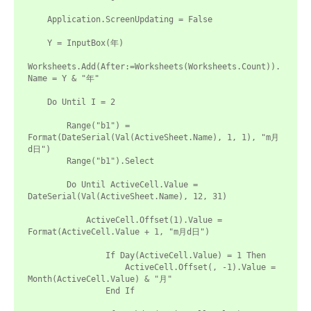
    Application.ScreenUpdating = False

    Y = InputBox(年)

Worksheets.Add(After:=Worksheets(Worksheets.Count)).
Name = Y & "年"

    Do Until I = 2

        Range("b1") = 
Format(DateSerial(Val(ActiveSheet.Name), 1, 1), "m月
d日")

        Range("b1").Select

        Do Until ActiveCell.Value = 
DateSerial(Val(ActiveSheet.Name), 12, 31)

            ActiveCell.Offset(1).Value = 
Format(ActiveCell.Value + 1, "m月d日")

                If Day(ActiveCell.Value) = 1 Then

                    ActiveCell.Offset(, -1).Value = 
Month(ActiveCell.Value) & "月"

                End If
