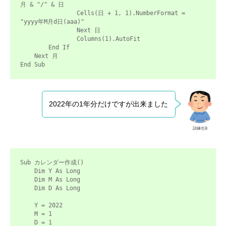
月 & "/" & 日

                Cells(日 + 1, 1).NumberFormat = 
"yyyy年M月d日(aaa)"

                Next 日

                Columns(1).AutoFit

        End If

    Next 月

End Sub
2022年の1年分だけですが出来ました
訓練生B
Sub カレンダー作成()

    Dim Y As Long

    Dim M As Long

    Dim D As Long

    Y = 2022

    M = 1

    D = 1
