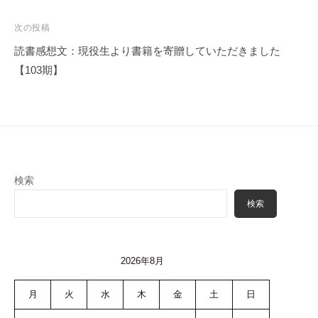
ビ
ゲ
次の投稿
ー
読書感想文：現役生より書籍を寄贈していただきました
シ
【103期】
ョ
ン
検索
検索
2026年8月
月
火
水
木
金
土
日