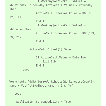
                If Weekday(ActiveCell.Value) = 
vbSaturday Or Weekday(ActiveCell.Value) = vbSunday 
Then

                ActiveCell.Interior.Color = RGB(55, 
92, 119)

                End If

                If Weekday(ActiveCell.Value) = 
vbSunday Then

                ActiveCell.Interior.Color = RGB(239, 
69, 74)

                End If

            ActiveCell.Offset(1).Select

                If ActiveCell.Value = Date Then

                    Exit Sub

                End If

        Loop

Worksheets.Add(After:=Worksheets(Worksheets.Count)).
Name = Val(ActiveSheet.Name) + 1 & "年"

   Loop

    Application.ScreenUpdating = True
