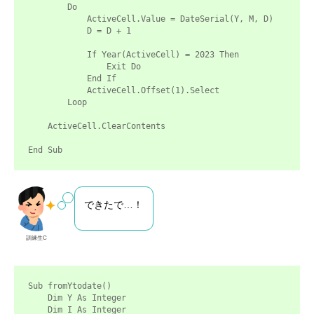
        Do

            ActiveCell.Value = DateSerial(Y, M, D)

            D = D + 1

            If Year(ActiveCell) = 2023 Then

                Exit Do

            End If

            ActiveCell.Offset(1).Select

        Loop

    ActiveCell.ClearContents

End Sub
できたで…！
訓練生C
Sub fromYtodate()

    Dim Y As Integer

    Dim I As Integer
