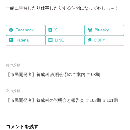
一緒に学習したり仕事したりする仲間になって欲しぃ～！
Facebook
X
Bluesky
Hatena
LINE
COPY
投
前の投稿
稿
【市民開発者】養成科 説明会①のご案内 #103期
ナ
ビ
次の投稿
ゲ
【市民開発者】養成科の説明会と報告会 ＃103期 ＃101期
ー
シ
ョ
コメントを残す