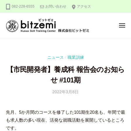
株
ー
コ
082-228-6555
お問い合わせ
アクセス
式
ン
会
テ
社
メ
ン
ビ
ニ
ュ
ッ
ツ
株
人
ー
ト
へ
式
間
ゼ
ス
力
会
ミ
ニュース
職業訓練
/
キ
を
社
ッ
究
【市民開発者】養成科 報告会のお知ら
ビ
め
プ
ッ
せ #101期
る
ト
！
2022年3月8日
b
/
ゼ
y
0
ミ
吉
件
先月、5か月間のコースを修了した101期生20名も、年間で最
田
の
も求人数の多い現在、活発な就職活動を展開しているところ
豪
コ
メ
です。