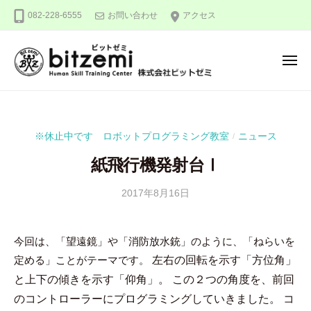
株
ー
コ
082-228-6555
お問い合わせ
アクセス
式
ン
会
テ
社
メ
ン
ビ
ニ
ュ
ッ
ツ
株
人
ー
ト
へ
式
間
ゼ
ス
力
会
ミ
※休止中です ロボットプログラミング教室
ニュース
/
キ
を
社
ッ
究
紙飛行機発射台Ⅰ
ビ
め
プ
ッ
る
2017年8月16日
b
/
ト
y
0
！
ゼ
吉
件
今回は、「望遠鏡」や「消防放水銃」のように、「ねらいを
ミ
田
の
定める」ことがテーマです。
左右の回転を示す「方位角」
豪
コ
メ
と上下の傾きを示す「仰角」。
この２つの角度を、前回
ン
のコントローラーにプログラミングしていきました。
コ
ト