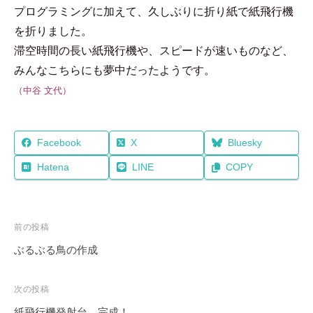
プログラミングに加えて、久しぶりに折り紙で紙飛行機
を折りました。
滞空時間の長い紙飛行機や、スピードが速いものなど、
みんなこちらにも夢中だったようです。
（中谷 文代）
Facebook
X
Bluesky
Hatena
LINE
COPY
投
前の投稿
稿
ぶるぶる鳥の作成
ナ
ビ
次の投稿
ゲ
紙飛行機発射台 完成！