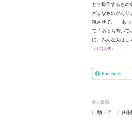
どで操作するもの
ざまなものがあり
識させて、
「あっ
て「あっち向いて
に、みんな大はし
（中谷文代）
Facebook
投
前の投稿
稿
自動ドア 自由制
ナ