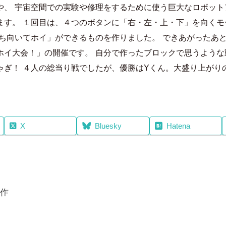
豪
コ
や、
宇宙空間での実験や修理をするために使う巨大なロボット
メ
ます。
１回目は、４つのボタンに「右・左・上・下」を向くモ
ン
ち向いてホイ」ができるものを作りました。
できあがったあ
ト
ホイ大会！」の開催です。
自分で作ったブロックで思うような
ゃぎ！
４人の総当り戦でしたが、優勝はYくん。大盛り上がり
X
Bluesky
Hatena
作