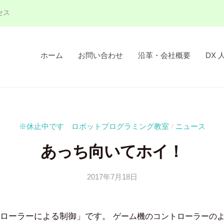
セス
ホーム
お問い合わせ
沿革・会社概要
DX 
※休止中です ロボットプログラミング教室
ニュース
/
あっち向いてホイ！
2017年7月18日
b
/
y
0
吉
件
トローラーによる制御」です。
ゲーム機のコントローラーの
田
の