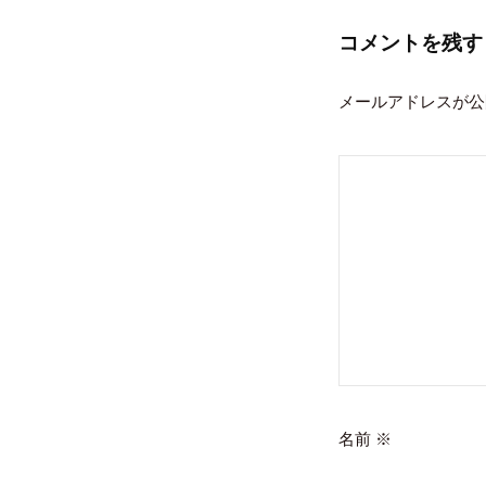
ビ
ゲ
コメントを残す
ー
メールアドレスが公
シ
ョ
ン
名前
※