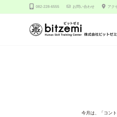
コ
式
082-228-6555
お問い合わせ
アク
ン
会
テ
社
ン
ビ
ツ
ッ
株
人
へ
ト
間
式
ゼ
ス
力
会
ミ
キ
を
社
ッ
究
プ
ビ
め
ッ
る
ト
！
ゼ
ミ
今月は、「コン