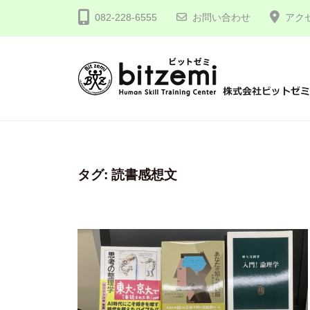
コ
式
082-228-6555
お問い合わせ
アク
ン
会
テ
社
ン
ビ
ツ
ッ
株
人
へ
ト
間
式
ゼ
ス
力
会
ミ
キ
を
社
タグ:
読書感想文
ッ
究
プ
ビ
め
ッ
る
ト
！
ゼ
ミ