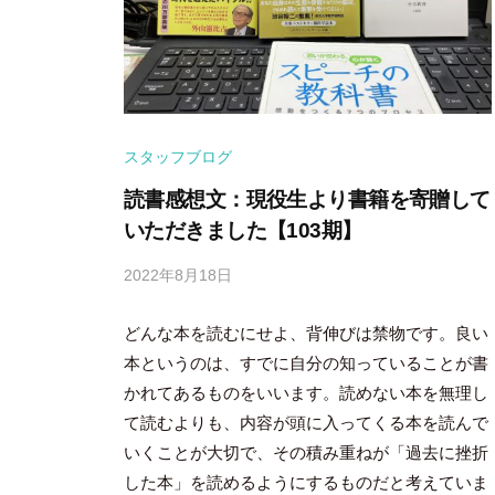
スタッフブログ
読書感想文：現役生より書籍を寄贈して
いただきました【103期】
2022年8月18日
b
y
どんな本を読むにせよ、背伸びは禁物です。良い
隅
田
本というのは、すでに自分の知っていることが書
智
かれてあるものをいいます。読めない本を無理し
尋
て読むよりも、内容が頭に入ってくる本を読んで
いくことが大切で、その積み重ねが「過去に挫折
した本」を読めるようにするものだと考えていま