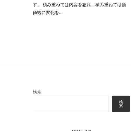
す。 積み重ねては内容を忘れ、積み重ねては価
値観に変化を...
検索
検
索