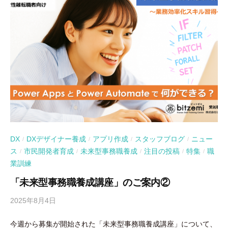
DX
DXデザイナー養成
アプリ作成
スタッフブログ
ニュー
/
/
/
/
ス
市民開発者育成
未来型事務職養成
注目の投稿
特集
職
/
/
/
/
/
業訓練
「未来型事務職養成講座」のご案内②
2025年8月4日
b
y
今週から募集が開始された「未来型事務職養成講座」について、
吉