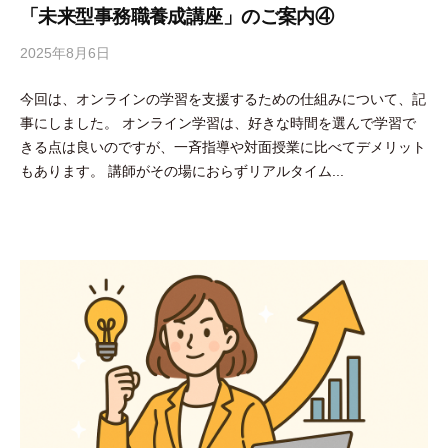
「未来型事務職養成講座」のご案内④
2025年8月6日
b
y
今回は、オンラインの学習を支援するための仕組みについて、記
吉
事にしました。 オンライン学習は、好きな時間を選んで学習で
田
きる点は良いのですが、一斉指導や対面授業に比べてデメリット
豪
もあります。 講師がその場におらずリアルタイム...