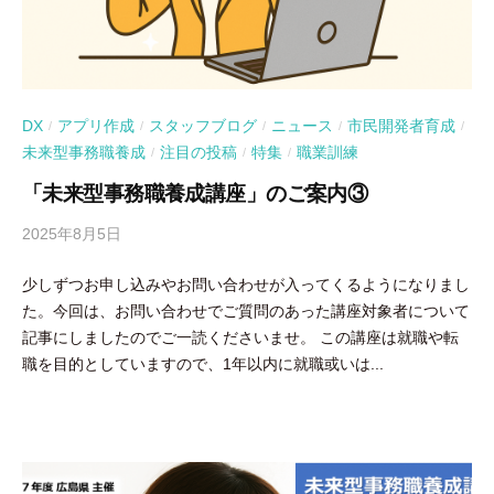
DX
アプリ作成
スタッフブログ
ニュース
市民開発者育成
/
/
/
/
/
未来型事務職養成
注目の投稿
特集
職業訓練
/
/
/
「未来型事務職養成講座」のご案内③
2025年8月5日
b
y
少しずつお申し込みやお問い合わせが入ってくるようになりまし
吉
た。今回は、お問い合わせでご質問のあった講座対象者について
田
記事にしましたのでご一読くださいませ。 この講座は就職や転
豪
職を目的としていますので、1年以内に就職或いは...