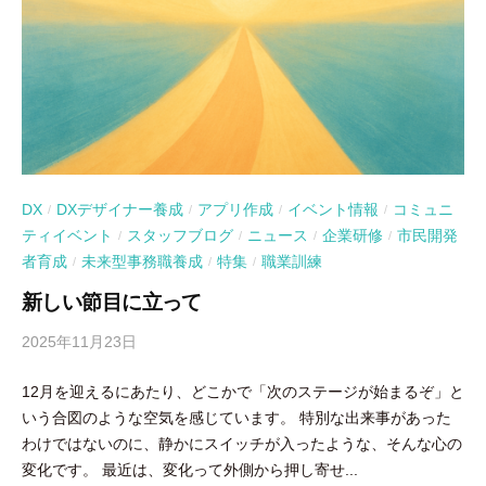
DX
DXデザイナー養成
アプリ作成
イベント情報
コミュニ
/
/
/
/
ティイベント
スタッフブログ
ニュース
企業研修
市民開発
/
/
/
/
者育成
未来型事務職養成
特集
職業訓練
/
/
/
新しい節目に立って
2025年11月23日
b
y
12月を迎えるにあたり、どこかで「次のステージが始まるぞ」と
吉
いう合図のような空気を感じています。 特別な出来事があった
田
わけではないのに、静かにスイッチが入ったような、そんな心の
豪
変化です。 最近は、変化って外側から押し寄せ...