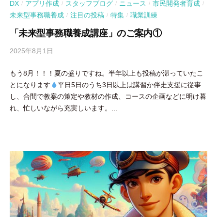
DX
アプリ作成
スタッフブログ
ニュース
市民開発者育成
/
/
/
/
/
未来型事務職養成
注目の投稿
特集
職業訓練
/
/
/
「未来型事務職養成講座」のご案内①
2025年8月1日
b
y
もう8月！！！夏の盛りですね。半年以上も投稿が滞っていたこ
吉
とになります
平日5日のうち3日以上は講習か伴走支援に従事
田
し、合間で教案の策定や教材の作成、コースの企画などに明け暮
豪
れ、忙しいながら充実しいます。...