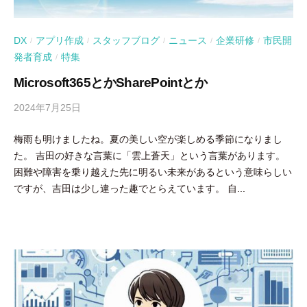
DX
アプリ作成
スタッフブログ
ニュース
企業研修
市民開
/
/
/
/
/
発者育成
特集
/
Microsoft365とかSharePointとか
2024年7月25日
b
y
梅雨も明けましたね。夏の美しい空が楽しめる季節になりまし
吉
た。 吉田の好きな言葉に「雲上蒼天」という言葉があります。
田
困難や障害を乗り越えた先に明るい未来があるという意味らしい
豪
ですが、吉田は少し違った趣でとらえています。 自...