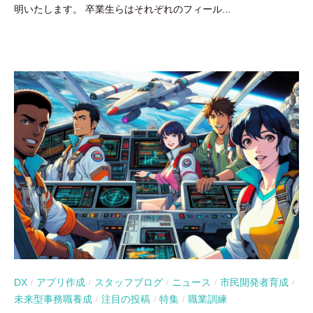
明いたします。 卒業生らはそれぞれのフィール...
DX
アプリ作成
スタッフブログ
ニュース
市民開発者育成
/
/
/
/
/
未来型事務職養成
注目の投稿
特集
職業訓練
/
/
/