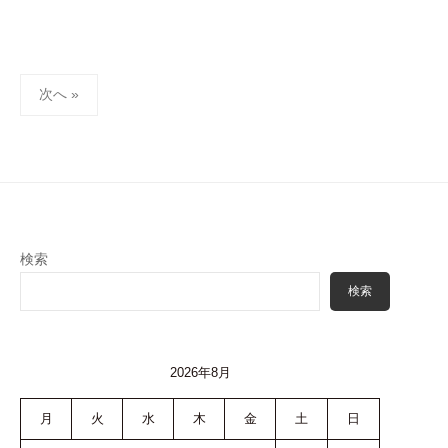
投
次へ »
稿
ナ
ビ
ゲ
ー
シ
検索
ョ
検索
ン
2026年8月
月
火
水
木
金
土
日