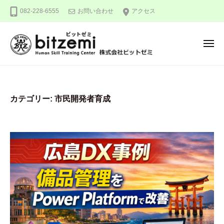
株
ー
コ
082-228-6555
お問い合わせ
アクセス
式
ン
会
テ
社
メ
ン
ビ
ニ
ュ
ッ
ツ
株
人
ー
ト
へ
式
間
ゼ
ス
力
会
ミ
カテゴリー:
市民開発者育成
キ
を
社
ッ
究
ビ
め
プ
ッ
る
ト
！
ゼ
ミ