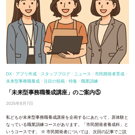
DX
アプリ作成
スタッフブログ
ニュース
市民開発者育成
/
/
/
/
/
未来型事務職養成
注目の投稿
特集
職業訓練
/
/
/
「未来型事務職養成講座」のご案内⑤
2025年8月7日
b
y
私どもが未来型事務職養成講座を企画するにあたって、原体験と
吉
なっている職業訓練コースがあります。「市民開発者養成科」と
田
いうコースです。 ※ 市民開発者については、次回の記事でご説
豪