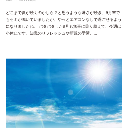
y
どこまで夏が続くのかしら？と思うような暑さが続き、9月末で
吉
もセミが鳴いていましたが、やっとエアコンなしで過ごせるよう
田
になりましたね。 バタバタした9月も無事に乗り越えて、今週は
豪
小休止です。知識のリフレッシュや新規の学習、...