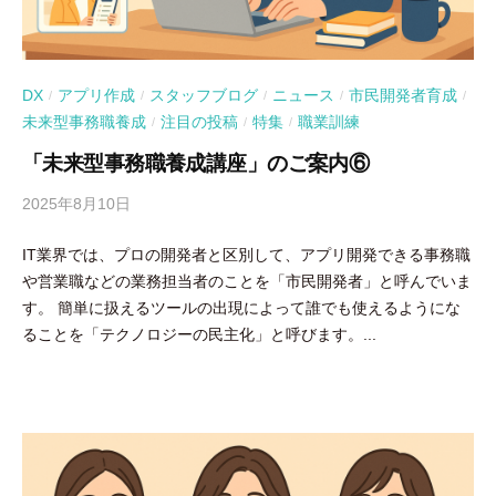
DX
アプリ作成
スタッフブログ
ニュース
市民開発者育成
/
/
/
/
/
未来型事務職養成
注目の投稿
特集
職業訓練
/
/
/
「未来型事務職養成講座」のご案内⑥
2025年8月10日
b
y
IT業界では、プロの開発者と区別して、アプリ開発できる事務職
吉
や営業職などの業務担当者のことを「市民開発者」と呼んでいま
田
す。 簡単に扱えるツールの出現によって誰でも使えるようにな
豪
ることを「テクノロジーの民主化」と呼びます。...