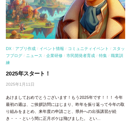
DX
アプリ作成
イベント情報
コミュニティイベント
スタッ
/
/
/
/
フブログ
ニュース
企業研修
市民開発者育成
特集
職業訓
/
/
/
/
/
練
2025年スタート！
2025年1月11日
b
y
あけましておめでとうございます！もう2025年です！！！ 今年
吉
最初の週は、ご挨拶訪問にはじまり、昨年を振り返って今年の取
田
り組みをまとめ、来年度の申請ごと、県外への出張講習が続
豪
き・・・という間に正月ボケは飛びました。 とい...