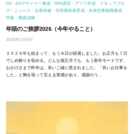
DX
DXデザイナー養成
RPA講習
アプリ作成
スタッフブロ
/
/
/
/
グ
ニュース
企業研修
市民開発者育成
未来型事務職養成
/
/
/
/
/
特集
職業訓練
/
年頭のご挨拶2026（今年やること）
2026年1月9日
b
y
２０２６年も始まって、もう８日が経過しました。お正月も７日
吉
でしめ飾りを収める。どんな寝正月でも、もう新年モードです。
田
おかげさまで昨年は、良いご縁に恵まれました。「良いお仕事を
豪
した」と胸を張って言える実感があり、感謝のう...