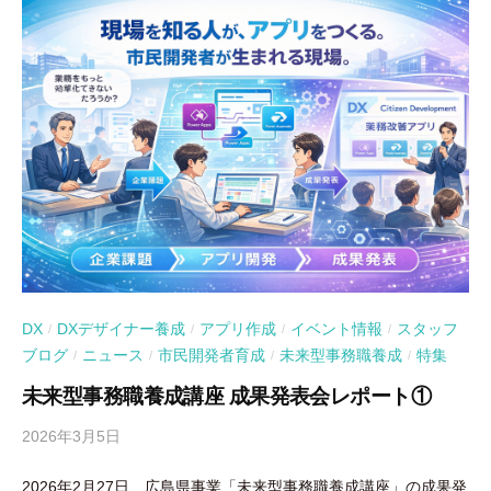
DX
DXデザイナー養成
アプリ作成
イベント情報
スタッフ
/
/
/
/
ブログ
ニュース
市民開発者育成
未来型事務職養成
特集
/
/
/
/
未来型事務職養成講座 成果発表会レポート①
2026年3月5日
b
y
2026年2月27日、広島県事業「未来型事務職養成講座」の成果発
吉