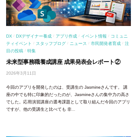
DX
DXデザイナー養成
アプリ作成
イベント情報
コミュニ
/
/
/
/
ティイベント
スタッフブログ
ニュース
市民開発者育成
注
/
/
/
/
目の投稿
特集
/
未来型事務職養成講座 成果発表会レポート②
2026年3月11日
b
y
今回のアプリを開発したのは、受講生の Jasmineさんです。 講
吉
座の中でも特に印象的だったのが、Jasmineさんの集中力の高さ
田
でした。応用演習講座の選考課題として取り組んだ今回のアプリ
豪
ですが、他の受講生と比べても 非...