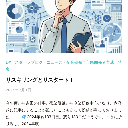
DX
スタッフブログ
ニュース
企業研修
市民開発者育成
特
/
/
/
/
/
集
リスキリングとリスタート！
2024年7月1日
b
y
今年度から吉田の仕事が職業訓練から企業研修中心となり、内容
吉
的に記事にすることが難しいこともあって投稿が滞っておりまし
田
た・・・
2024年も183日目。残り183日だそうです。まさに折
豪
り返し。2024年度...