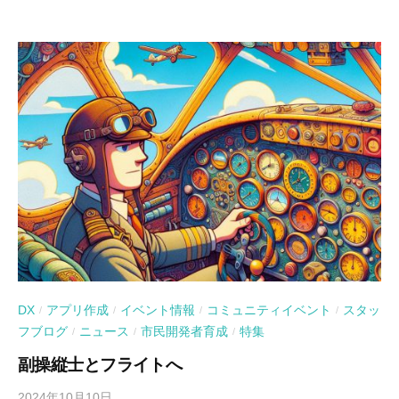
DX
アプリ作成
イベント情報
コミュニティイベント
スタッ
/
/
/
/
フブログ
ニュース
市民開発者育成
特集
/
/
/
副操縦士とフライトへ
2024年10月10日
b