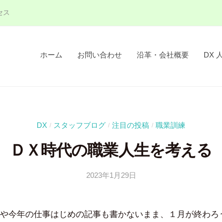
セス
ホーム
お問い合わせ
沿革・会社概要
DX 
DX
スタッフブログ
注目の投稿
職業訓練
/
/
/
ＤＸ時代の職業人生を考える
2023年1月29日
b
y
吉
や今年の仕事はじめの記事も書かないまま、１月が終わろ
田