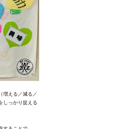
（増える／減る／
をしっかり捉える
有することで、