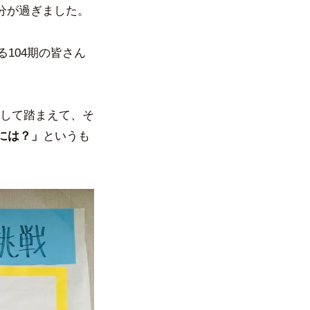
分が過ぎました。
104期の皆さん
して踏まえて、そ
には？」
というも