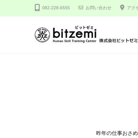
コ
式
082-228-6555
お問い合わせ
アク
ン
会
テ
社
ン
ビ
ツ
ッ
株
人
へ
ト
間
式
ゼ
ス
力
会
ミ
キ
を
社
ッ
究
プ
ビ
め
ッ
る
ト
！
ゼ
ミ
昨年の仕事おさめ